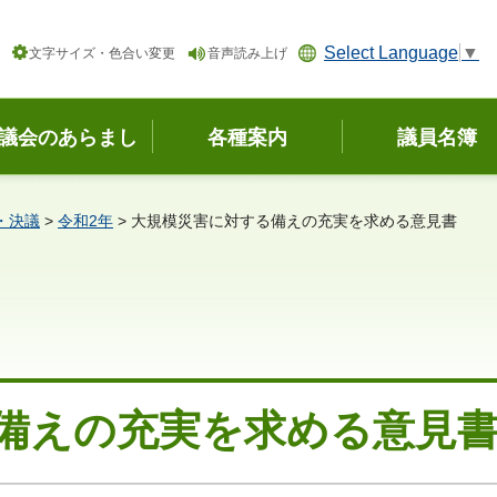
Select Language
▼
文字サイズ・色合い変更
音声読み上げ
議会のあらまし
各種案内
議員名簿
・決議
>
令和2年
> 大規模災害に対する備えの充実を求める意見書
備えの充実を求める意見