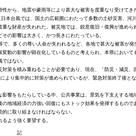
特性から、地震や豪雨等により甚大な被害を度重なり受けてき
東日本台風では、国土の広範囲にわたって多数の土砂災害、河
貴重な財産が失われた。被災地では、鋭意復旧・復興が進めら
どその影響は大きく、かつ長きにわたっている。
濫等で、多くの尊い人命が失われるなど、各地で甚大な被害が発
候変動の影響が顕在化しているものと考えられ、本県において
議ではない。
災対策を積み重ねることが必要であり、現在、「防災・減災、
）により集中的に対策が進められているが、緊急対策終了後と
な影響をもたらしている中、公共事業は、景気を下支えする地
後の地域経済の力強い回復にもストック効果を発揮するもので
続的に取り組まなければならない。
れるよう強く要望する。
記