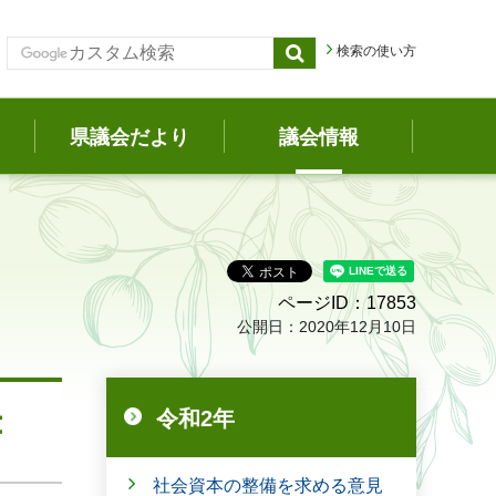
検索の使い方
県議会だより
議会情報
ページID：17853
公開日：2020年12月10日
書
令和2年
社会資本の整備を求める意見