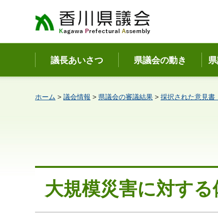
香川県議会
議長あいさつ
県議会の動き
県
ホーム
>
議会情報
>
県議会の審議結果
>
採択された意見書
大規模災害に対する