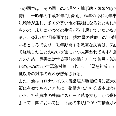
わが国では、その国土の地理的・地形的・気象的な
特に、一昨年の平成30年7月豪雨、昨年の令和元年
決壊等が生じ、多くの尊い命が犠牲になるとともに
ものの、未だにかつての生活が取り戻せていないな
また、令和2年7月豪雨では、熊本県の球磨川の氾
いるところであり、近年頻発する激甚な災害は、気
て経験したことのない災害にいつ見舞われても不思
このため、災害に対する事前の備えとして防災・減
化のための3か年緊急対策」（以下、「緊急対策」
度以降の対策の遅れが懸念される。
また、新型コロナウイルス感染症が地域経済に甚大
策に有効であるとともに、整備された社会資本は今
から、社会資本の整備にスピード感を持ち、かつ継
よって、国においては、下記の事項について措置さ