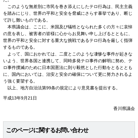
このような無差別に市民を巻き添えにしたテロ行為は、民主主義
を踏みにじり、世界の平和と安全を脅威にさらす暴挙であり、断じ
て許し難いものである。
本県議会は、ここに、米国及び犠牲となられた多くの方々に哀悼
の意を表し、被害者の皆様に心からお見舞い申し上げるとともに、
世界の平和と安全に対する重大な挑戦であるテロ行為を厳しく指弾
するものである。
よって、国におかれては、二度とこのような凄惨な事件が起きな
いよう、世界各国と連携して、同時多発テロ事件の解明に努め、テ
ロ事件撲滅のために日本国憲法に則り毅然とした行動をとるととも
に、国内においては、治安と安全の確保について更に努力されるよ
う強く要望する。
以上、地方自治法第99条の規定により意見書を提出する。
平成13年9月21日
香川県議会
このページに関するお問い合わせ