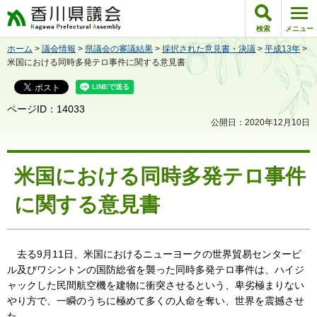
香川県議会
検索
メニュー
ホーム
>
議会情報
>
県議会の審議結果
>
採択された意見書・決議
>
平成13年
>
米国における同時多発テロ事件に関する意見書
ページID：14033
公開日：2020年12月10日
米国における同時多発テロ事件
に関する意見書
去る9月11日、米国におけるニューヨークの世界貿易センタービ
ル及びワシントンの国防総省を襲った同時多発テロ事件は、ハイジ
ャックした民間航空機を建物に衝突させるという、卑劣極まりない
やり方で、一瞬のうちに極めて多くの人命を奪い、世界を震撼させ
た。