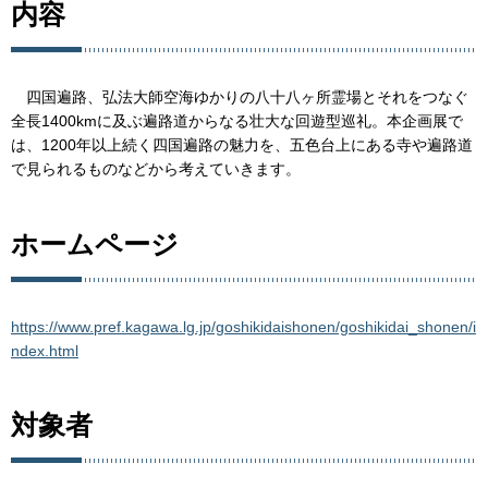
内容
四国遍路、弘法大師空海ゆかりの八十八ヶ所霊場とそれをつなぐ
全長1400kmに及ぶ遍路道からなる壮大な回遊型巡礼。本企画展で
は、1200年以上続く四国遍路の魅力を、五色台上にある寺や遍路道
で見られるものなどから考えていきます。
ホームページ
https://www.pref.kagawa.lg.jp/goshikidaishonen/goshikidai_shonen/i
ndex.html
対象者