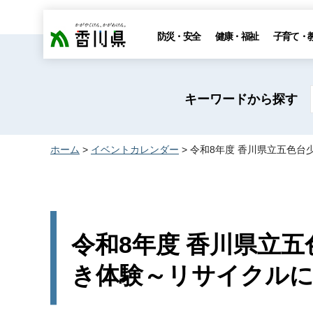
香川県
防災・安全
健康・福祉
子育て・
キーワードから探す
ホーム
>
イベントカレンダー
> 令和8年度 香川県立五色
令和8年度 香川県立
き体験～リサイクル