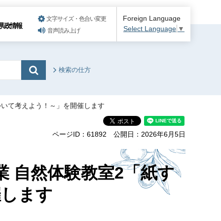
Foreign Language
文字サイズ・色合い変更
県政情報
Select Language
▼
音声読み上げ
検索の仕方
ついて考えよう！～」を開催します
ページID：61892
公開日：2026年6月5日
業 自然体験教室2「紙す
催します