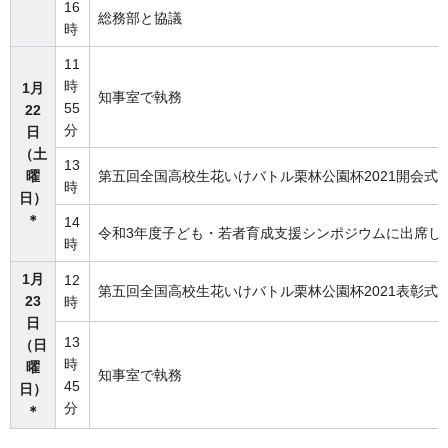
16
総務部と協議
時
11
時
1月
知事室で執務
55
22
分
日
（土
13
曜
第五回全国高校生花いけバトル栗林公園杯2021開会式
時
日）
＊
14
令和3年度子ども・若者育成支援シンポジウムに出席し
時
1月
12
第五回全国高校生花いけバトル栗林公園杯2021表彰式
23
時
日
13
（日
時
曜
知事室で執務
45
日）
分
＊