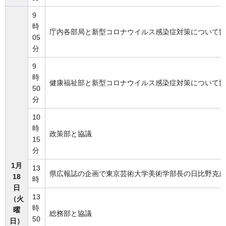
9
時
庁内各部局と新型コロナウイルス感染症対策について協
05
分
9
時
健康福祉部と新型コロナウイルス感染症対策について協
50
分
10
時
政策部と協議
15
分
1月
13
県広報誌の企画で東京芸術大学美術学部長の日比野克彦
18
時
日
13
（火
時
曜
総務部と協議
50
日）