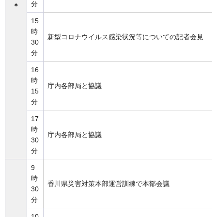
分
＊
15
時
新型コロナウイルス感染状況等についての記者会見
30
分
16
時
庁内各部局と協議
15
分
17
時
庁内各部局と協議
30
分
9
時
香川県災害対策本部運営訓練で本部会議
30
分
10