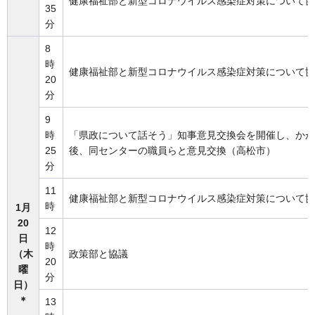
健康福祉部と新型コロナウイルス感染症対策について協
35
分
8
時
健康福祉部と新型コロナウイルス感染症対策について協
20
分
9
時
「県政について話そう」知事意見交換会を開催し、かが
25
後、同センターの職員らと意見交換（高松市）
分
11
健康福祉部と新型コロナウイルス感染症対策について協
時
1月
20
12
日
時
（木
政策部と協議
20
曜
分
日）
＊
13