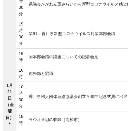
時
県議会かがわ立憲みらいから新型コロナウイルス感染症
30
分
15
時
第91回香川県新型コロナウイルス対策本部会議
30
分
16
同本部会議の議題についての記者会見
時
10
総務部と協議
時
1月
10
21
時
香川県婦人団体連絡協議会創立70周年記念式典に出席
日
30
（金
分
曜
15
日）
ラジオ番組の収録（高松市）
時
＊