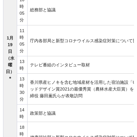
時
総務部と協議
05
分
11
時
1月
庁内各部局と新型コロナウイルス感染症対策について協
05
19
分
日
（水
13
曜
テレビ番組のインタビュー取材
時
日）
＊
13
香川県産ヒノキを含む地域産材を活用した宿泊施設「URASH
時
ッドデザイン賞2021の最優秀賞（農林水産大臣賞）を
30
締役 藤田薫氏らが表敬訪問
分
14
政策部と協議
時
18
時