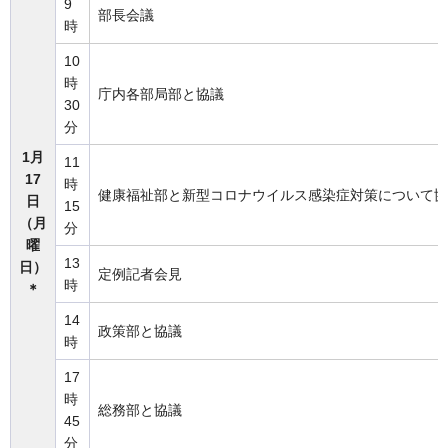
9
部長会議
時
10
時
庁内各部局部と協議
30
分
1月
11
17
時
健康福祉部と新型コロナウイルス感染症対策について協
日
15
（月
分
曜
13
日）
定例記者会見
時
＊
14
政策部と協議
時
17
時
総務部と協議
45
分