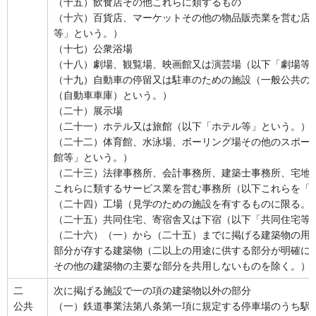
（十五）飲食店その他これらに類するもの
（十六）百貨店、マーケットその他の物品販売業を営む店
等」という。）
（十七）公衆浴場
（十八）劇場、観覧場、映画館又は演芸場（以下「劇場等
（十九）自動車の停留又は駐車のための施設（一般公共の
（自動車車庫）という。）
（二十）展示場
（二十一）ホテル又は旅館（以下「ホテル等」という。）
（二十二）体育館、水泳場、ボーリング場その他のスポー
館等」という。）
（二十三）法律事務所、会計事務所、建築士事務所、宅地
これらに類するサービス業を営む事務所（以下これらを「
（二十四）工場（見学のための施設を有するものに限る。
（二十五）共同住宅、寄宿舎又は下宿（以下「共同住宅等
（二十六）（一）から（二十五）までに掲げる建築物の用
部分が存する建築物（二以上の用途に供する部分が明確に
その他の建築物の主要な部分を共用しないものを除く。）
二
次に掲げる施設で一の項の建築物以外の部分
公共
（一）鉄道事業法第八条第一項に規定する停車場のうち駅