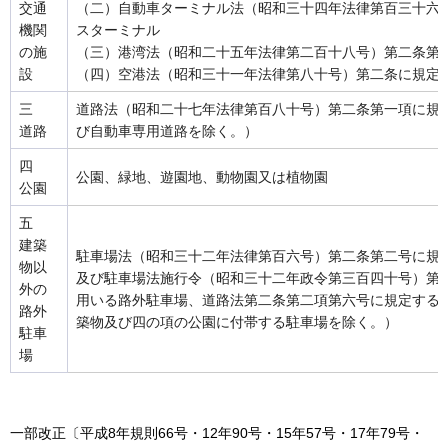
交通
（二）自動車ターミナル法（昭和三十四年法律第百三十六
機関
スターミナル
の施
（三）港湾法（昭和二十五年法律第二百十八号）第二条第
設
（四）空港法（昭和三十一年法律第八十号）第二条に規定
三
道路法（昭和二十七年法律第百八十号）第二条第一項に規
道路
び自動車専用道路を除く。）
四
公園、緑地、遊園地、動物園又は植物園
公園
五
建築
駐車場法（昭和三十二年法律第百六号）第二条第二号に規
物以
及び駐車場法施行令（昭和三十二年政令第三百四十号）第
外の
用いる路外駐車場、道路法第二条第二項第六号に規定する
路外
築物及び四の項の公園に付帯する駐車場を除く。）
駐車
場
一部改正〔平成8年規則66号・12年90号・15年57号・17年79号・