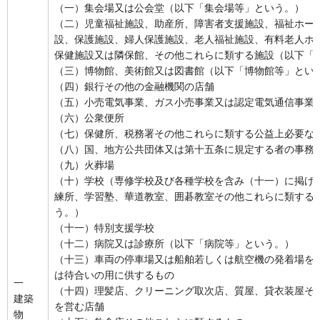
（一）集会場又は公会堂（以下「集会場等」という。）
（二）児童福祉施設、助産所、障害者支援施設、福祉ホー
設、保護施設、婦人保護施設、老人福祉施設、有料老人ホ
保健施設又は隣保館、その他これらに類する施設（以下「
（三）博物館、美術館又は図書館（以下「博物館等」とい
（四）銀行その他の金融機関の店舗
（五）小売電気事業、ガス小売事業又は認定電気通信事業
（六）公衆便所
（七）保健所、税務署その他これらに類する公益上必要な
（八）国、地方公共団体又は第十五条に規定する者の事務
（九）火葬場
（十）学校（専修学校及び各種学校を含み（十一）に掲げ
練所、学習塾、華道教室、囲碁教室その他これらに類する
う。）
（十一）特別支援学校
（十二）病院又は診療所（以下「病院等」という。）
（十三）車両の停車場又は船舶若しくは航空機の発着場を
は待合いの用に供するもの
一
（十四）理髪店、クリーニング取次店、質屋、貸衣装屋そ
建築
を営む店舗
物