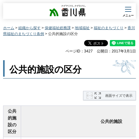
香川県
メニュー
ホーム
>
組織から探す
>
保健福祉総務課
>
地域福祉
>
福祉のまちづくり
>
香川
県福祉のまちづくり条例
> 公共的施設の区分
ページID：3427
公開日：2017年3月1日
公共的施設の区分
画面サイズで表示
公共
的施
公共的施設
設の
区分