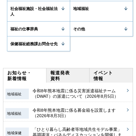
社会福祉施設・社会福祉法
地域福祉
人
福祉の仕事辞典
その他
保健福祉総務課お問合せ先
お知らせ・
報道発表
イベント
新着情報
資料
情報
令和8年熊本地震に係る災害派遣福祉チーム
地域福祉
（DWAT）の派遣について（2026年8月5日）
令和8年熊本地震に係る募金箱を設置します
地域福祉
（2026年8月3日）
「ひとり暮らし高齢者等地域共生モデル事業」
地域保健
基調講演・パネルディスカッションを開催しま