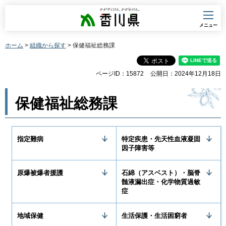
香川県
メニュー
ホーム
>
組織から探す
> 保健福祉総務課
ページID：15872
公開日：2024年12月18日
保健福祉総務課
指定難病
特定疾患・先天性血液凝固
因子障害等
原爆被爆者援護
石綿（アスベスト）・脳脊
髄液漏出症・化学物質過敏
症
地域保健
生活保護・生活困窮者