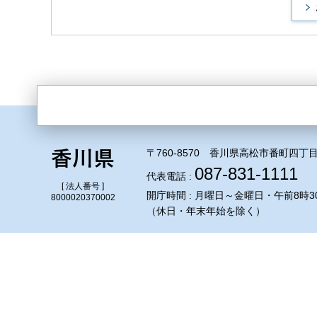
〒760-8570 香川県高松市番町四丁目
087-831-1111
代表電話 :
[ 法人番号 ]
開庁時間 : 月曜日～金曜日・午前8時3
8000020370002
（休日・年末年始を除く）