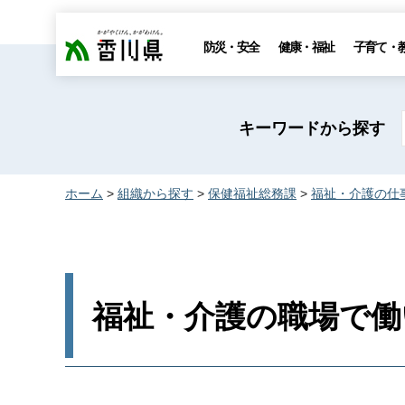
香川県
防災・安全
健康・福祉
子育て・
キーワードから探す
ホーム
>
組織から探す
>
保健福祉総務課
>
福祉・介護の仕
福祉・介護の職場で働