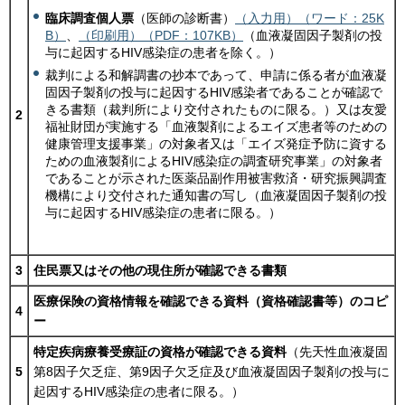
臨床調査個人票
（医師の診断書）
（入力用）（ワード：25K
B）
、
（印刷用）（PDF：107KB）
（血液凝固因子製剤の投
与に起因するHIV感染症の患者を除く。）
裁判による和解調書の抄本であって、申請に係る者が血液凝
固因子製剤の投与に起因するHIV感染者であることが確認で
きる書類（裁判所により交付されたものに限る。）又は友愛
2
福祉財団が実施する「血液製剤によるエイズ患者等のための
健康管理支援事業」の対象者又は「エイズ発症予防に資する
ための血液製剤によるHIV感染症の調査研究事業」の対象者
であることが示された医薬品副作用被害救済・研究振興調査
機構により交付された通知書の写し（血液凝固因子製剤の投
与に起因するHIV感染症の患者に限る。）
3
住民票又はその他の現住所が確認できる書類
医療保険の資格情報を確認できる資料（資格確認書等）のコピ
4
ー
特定疾病療養受療証の資格が確認できる資料
（先天性血液凝固
5
第8因子欠乏症、第9因子欠乏症及び血液凝固因子製剤の投与に
起因するHIV感染症の患者に限る。）