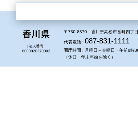
〒760-8570 香川県高松市番町四丁目
087-831-1111
代表電話 :
[ 法人番号 ]
開庁時間 : 月曜日～金曜日・午前8時3
8000020370002
（休日・年末年始を除く）