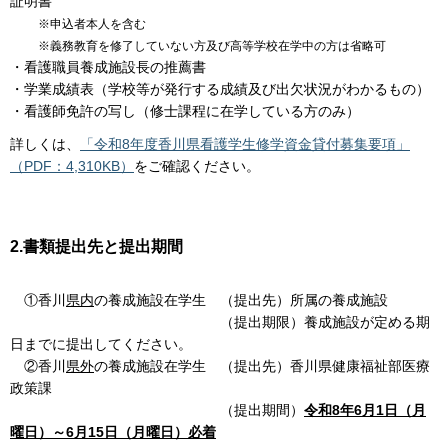
証明書
※申込者本人を含む
※義務教育を修了していない方及び高等学校在学中の方は省略可
・看護職員養成施設長の推薦書
・学業成績表（学校等が発行する成績及び出欠状況がわかるもの）
・看護師免許の写し（修士課程に在学している方のみ）
詳しくは、
「令和8年度香川県看護学生修学資金貸付募集要項」
（PDF：4,310KB）
をご確認ください。
2.書類提出先と提出期間
①香川
県内
の養成施設在学生 （提出先）所属の養成施設
（提出期限）養成施設が定める期
日までに提出してください。
②香川
県外
の養成施設在学生 （提出先）香川県健康福祉部医療
政策課
（提出期間）
令和8年6月1日（月
曜日）～6月15日（月曜日）必着