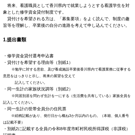
将来、看護職員として香川県内で就業しようとする看護学生を対
象とした修学資金貸付制度です。
貸付けを希望される方は、「募集要項」をよく読んで、制度の趣
旨等を理解し、卒業後の自分の進路を考えて申し込んでください。
1.提出書類
・修学資金貸付選考申込書
・貸付けを希望する理由等（別紙1）
※勉学に対する意欲、及び養成施設卒業後香川県内で看護業務に従事する
意思をはっきりと示し、将来の展望を交えて
記入してください。
・同一生計の家族状況調等（別紙2）
※同居別居を問わず生計を一にする（生活費を共有している）家族全員を
記入してください。
・同一生計の世帯全員分の住民票
※続柄記載があり、発行日から概ね3か月以内のもの。（本籍、個人番号
は記載不要）
・別紙2に記載する全員の令和8年度市町村民税所得課税（非課税）