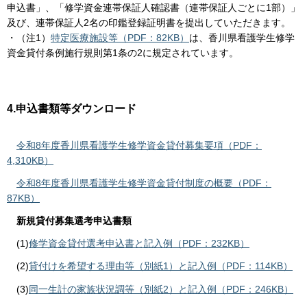
申込書」、「修学資金連帯保証人確認書（連帯保証人ごとに1部）」
及び、連帯保証人2名の印鑑登録証明書を提出していただきます。
・（注1）
特定医療施設等（PDF：82KB）
は、香川県看護学生修学
資金貸付条例施行規則第1条の2に規定されています。
4.申込書類等ダウンロード
令和8年度香川県看護学生修学資金貸付募集要項（PDF：
4,310KB）
令和8年度香川県看護学生修学資金貸付制度の概要（PDF：
87KB）
新規貸付募集選考申込書類
(1)
修学資金貸付選考申込書と記入例（PDF：232KB）
(2)
貸付けを希望する理由等（別紙1）と記入例（PDF：114KB）
(3)
同一生計の家族状況調等（別紙2）と記入例（PDF：246KB）