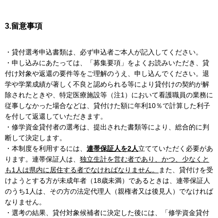
3.留意事項
・貸付選考申込書類は、必ず申込者ご本人が記入してください。
・申し込みにあたっては、「募集要項」をよくお読みいただき、貸
付け対象や返還の要件等をご理解のうえ、申し込んでください。退
学や学業成績が著しく不良と認められる等により貸付けの契約が解
除されたときや、特定医療施設等（注1）において看護職員の業務に
従事しなかった場合などは、貸付けた額に年利10％で計算した利子
を付して返還していただきます。
・修学資金貸付者の選考は、提出された書類等により、総合的に判
断して決定します。
・本制度を利用するには、
連帯保証人を2人
立てていただく必要があ
ります。連帯保証人は、
独立生計を営む者であり、かつ、少なくと
も1人は県内に居住する者でなければなりません。
また、貸付けを受
けようとする方が未成年者（18歳未満）であるときは、連帯保証人
のうち1人は、その方の法定代理人（親権者又は後見人）でなければ
なりません。
・選考の結果、貸付対象候補者に決定した後には、「修学資金貸付