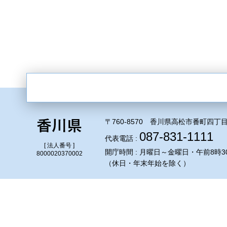
〒760-8570 香川県高松市番町四丁目
087-831-1111
代表電話 :
[ 法人番号 ]
開庁時間 : 月曜日～金曜日・午前8時3
8000020370002
（休日・年末年始を除く）