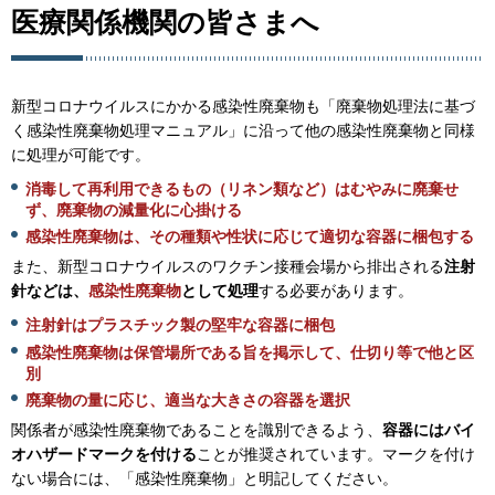
医療関係機関の皆さまへ
新型コロナウイルスにかかる感染性廃棄物も「廃棄物処理法に基づ
く感染性廃棄物処理マニュアル」に沿って他の感染性廃棄物と同様
に処理が可能です。
消毒して再利用できるもの（リネン類など）はむやみに廃棄せ
ず、廃棄物の減量化に心掛ける
感染性廃棄物は、その種類や性状に応じて適切な容器に梱包する
また、新型コロナウイルスのワクチン接種会場から排出される
注射
針などは、
感染性廃棄物
として処理
する必要があります。
注射針はプラスチック製の堅牢な容器に梱包
感染性廃棄物は保管場所である旨を掲示して、仕切り等で他と区
別
廃棄物の量に応じ、適当な大きさの容器を選択
関係者が感染性廃棄物であることを識別できるよう、
容器にはバイ
オハザードマークを付ける
ことが推奨されています。マークを付け
ない場合には、「感染性廃棄物」と明記してください。