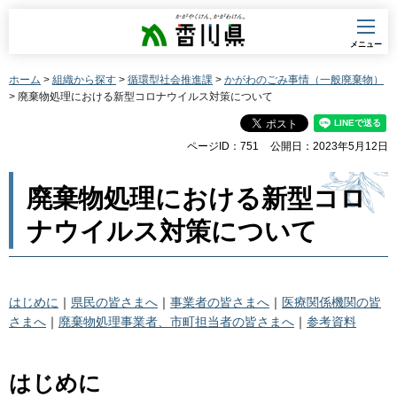
香川県
メニュー
ホーム
>
組織から探す
>
循環型社会推進課
>
かがわのごみ事情（一般廃棄物）
> 廃棄物処理における新型コロナウイルス対策について
ページID：751
公開日：2023年5月12日
廃棄物処理における新型コロ
ナウイルス対策について
はじめに
｜
県民の皆さまへ
｜
事業者の皆さまへ
｜
医療関係機関の皆
さまへ
｜
廃棄物処理事業者、市町担当者の皆さまへ
｜
参考資料
はじめに