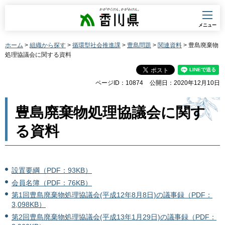
香川県
メニュー
ホーム
>
組織から探す
>
循環型社会推進課
>
豊島問題
>
関連資料
> 豊島廃棄物
処理協議会に関する資料
ページID：10874
公開日：2020年12月10日
豊島廃棄物処理協議会に関す
る資料
設置要綱（PDF：93KB）
会員名簿（PDF：76KB）
第1回豊島廃棄物処理協議会(平成12年8月8日)の議事録（PDF：
3,098KB）
第2回豊島廃棄物処理協議会(平成13年1月29日)の議事録（PDF：