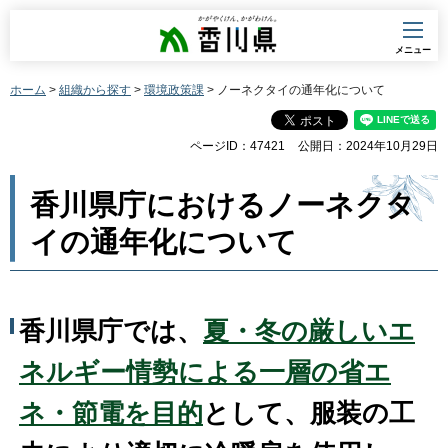
香川県
メニュー
ホーム
>
組織から探す
>
環境政策課
> ノーネクタイの通年化について
ページID：47421
公開日：2024年10月29日
香川県庁におけるノーネクタ
イの通年化について
香川県庁では、
夏・冬の厳しいエ
ネルギー情勢による一層の省エ
ネ・節電を目的
として、服装の工