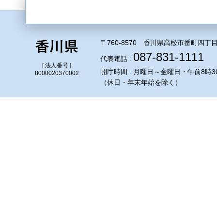
〒760-8570 香川県高松市番町四丁目
087-831-1111
代表電話 :
[ 法人番号 ]
開庁時間 : 月曜日～金曜日・午前8時3
8000020370002
（休日・年末年始を除く）