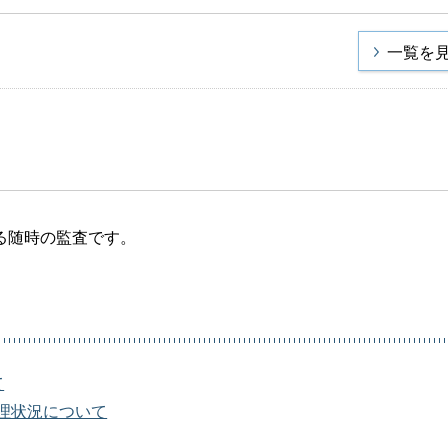
一覧を
る随時の監査です。
て
理状況について