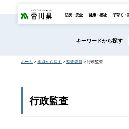
香川県
防災・安全
健康・福祉
子育て・
キーワードから探す
ホーム
>
組織から探す
>
監査委員
> 行政監査
行政監査