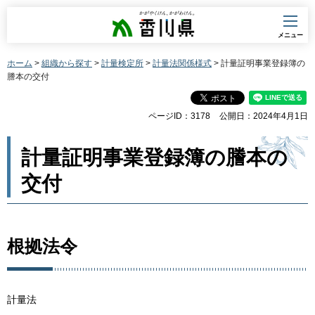
香川県
メニュー
ホーム
>
組織から探す
>
計量検定所
>
計量法関係様式
> 計量証明事業登録簿の
謄本の交付
ページID：3178
公開日：2024年4月1日
計量証明事業登録簿の謄本の
交付
根拠法令
計量法