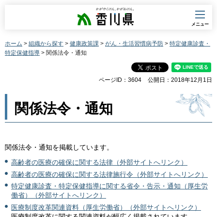
香川県
メニュー
ホーム
>
組織から探す
>
健康政策課
>
がん・生活習慣病予防
>
特定健康診査・
特定保健指導
> 関係法令・通知
ページID：3604
公開日：2018年12月1日
関係法令・通知
関係法令・通知を掲載しています。
高齢者の医療の確保に関する法律（外部サイトへリンク）
高齢者の医療の確保に関する法律施行令（外部サイトへリンク）
特定健康診査・特定保健指導に関する省令・告示・通知（厚生労
働省）（外部サイトへリンク）
医療制度改革関連資料（厚生労働省）（外部サイトへリンク）
医療制度改革に関する関連資料が幅広く掲載されています。