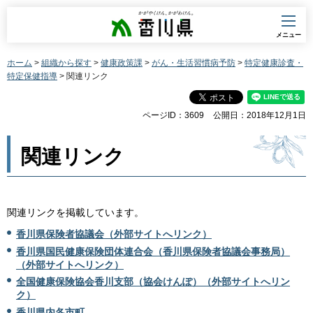
香川県
メニュー
ホーム
>
組織から探す
>
健康政策課
>
がん・生活習慣病予防
>
特定健康診査・
特定保健指導
> 関連リンク
ページID：3609
公開日：2018年12月1日
関連リンク
関連リンクを掲載しています。
香川県保険者協議会（外部サイトへリンク）
香川県国民健康保険団体連合会（香川県保険者協議会事務局）
（外部サイトへリンク）
全国健康保険協会香川支部（協会けんぽ）（外部サイトへリン
ク）
香川県内各市町