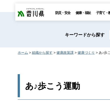
香川県
防災・安全
健康・福祉
子育て・
キーワードから探す
ホーム
>
組織から探す
>
健康政策課
>
健康づくり
> あ♪歩
あ♪歩こう運動