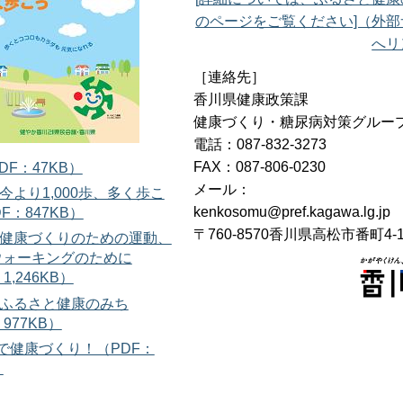
のページをご覧ください]（外部
へリ
［連絡先］
香川県健康政策課
健康づくり・糖尿病対策グルー
電話：087-832-3273
FAX：087-806-0230
DF：47KB）
メール：
:今より1,000歩、多く歩こ
kenkosomu@pref.kagawa.lg.jp
DF：847KB）
〒760-8570香川県高松市番町4-1
4:健康づくりのための運動、
ウォーキングのために
1,246KB）
6:ふるさと健康のみち
977KB）
場で健康づくり！（PDF：
）