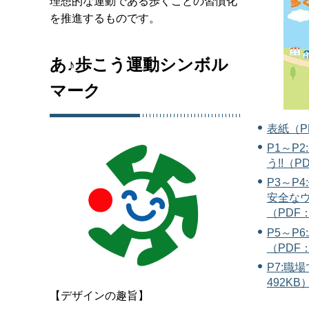
理想的な運動である歩くことの習慣化
を推進するものです。
あ♪歩こう運動シンボル
マーク
表紙（P
P1～P2
う!!（P
P3～P
安全な
（PDF：
P5～P
（PDF：
P7:職
492KB
【デザインの趣旨】