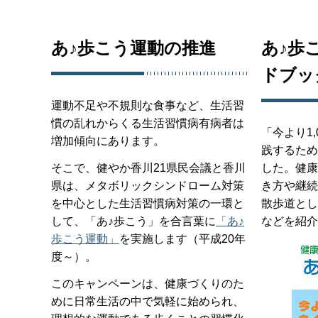
あ♪歩こう運動の推進
あ♪歩
ドブッ
運動不足や不規則な食事など、生活習
慣の乱れからくる生活習慣病有病者は
「今より1
増加傾向にあります。
践するため
そこで、健やか香川21県民会議と香川
した。健康
県は、メタボリックシンドローム対策
き方や継続
を中心とした生活習慣病対策の一環と
散歩道とし
して、「あ♪歩こう」を合言葉に
「あ♪
などを紹介
歩こう運動」
を実施します（平成20年
度～）。
このキャンペーンは、健康づくりのた
めに日常生活の中で気軽に始められ、