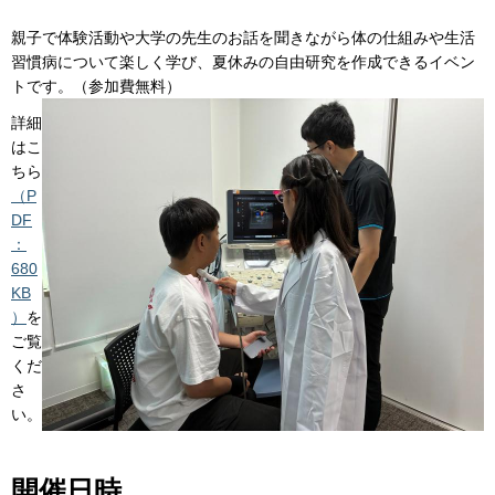
親子で体験活動や大学の先生のお話を聞きながら体の仕組みや生活
習慣病について楽しく学び、夏休みの自由研究を作成できるイベン
トです。（参加費無料）
詳細
はこ
ちら
（P
DF
：
680
KB
）
を
ご覧
くだ
さ
い。
開催日時