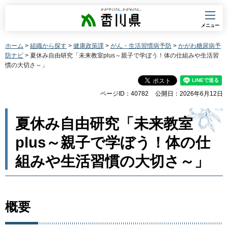
香川県
メニュー
ホーム
>
組織から探す
>
健康政策課
>
がん・生活習慣病予防
>
かがわ糖尿病予
防ナビ
> 夏休み自由研究「未来教室plus～親子で学ぼう！体の仕組みや生活習
慣の大切さ～」
ページID：40782
公開日：2026年6月12日
夏休み自由研究「未来教室
plus～親子で学ぼう！体の仕
組みや生活習慣の大切さ～」
概要