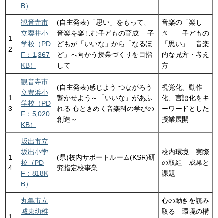
B）
観音寺市
(自主発表)「思い」をもって、
音楽の「楽し
立粟井小
音楽を楽しむ子どもの育成― 子
さ」 子どもの
1
学校（PD
どもが「いいな」から「なるほ
「思い」 音楽
2
F：1,367
ど」へ向かう授業づくりを目指
的な見方・考え
KB）
して ―
方
観音寺市
(自主発表)感じよう つながろう
視覚化、動作
立豊浜小
1
響かせよう～「いいな」があふ
化、言語化をキ
学校（PD
3
れる 心ときめく音楽科の学びの
ーワードとした
F：5,020
創造～
授業展開
KB）
坂出市立
坂出小学
校内環境 実際
1
(県)校内サポートルーム(KSR)研
校（PD
の取組 成果と
4
究指定校事業
F：818K
課題
B）
丸亀市立
心の動きを読み
城東幼稚
取る 環境の構
1