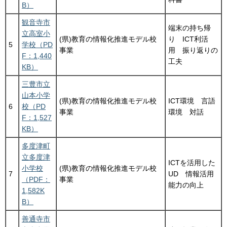
B）
観音寺市
端末の持ち帰
立高室小
(県)教育の情報化推進モデル校
り ICT利活
5
学校（PD
事業
用 振り返りの
F：1,440
工夫
KB）
三豊市立
山本小学
(県)教育の情報化推進モデル校
ICT環境 言語
6
校（PD
事業
環境 対話
F：1,527
KB）
多度津町
立多度津
ICTを活用した
小学校
(県)教育の情報化推進モデル校
7
UD 情報活用
（PDF：
事業
能力の向上
1,582K
B）
善通寺市