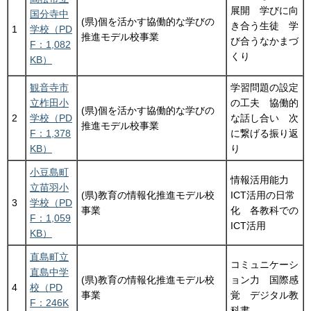
展開 学びに向
国分寺中
(県)個を活かす協働的な学びの
き合う生徒 学
1
学校（PD
推進モデル校事業
び合うなかまづ
F：1,082
くり
KB）
観音寺市
学習問題の設定
立柞田小
の工夫 協働的
(県)個を活かす協働的な学びの
2
学校（PD
な話し合い 次
推進モデル校事業
F：1,378
に繋げる振り返
KB）
り
小豆島町
情報活用能力
立苗羽小
(県)教育の情報化推進モデル校
ICT活用の日常
3
学校（PD
事業
化 各教科での
F：1,059
ICT活用
KB）
直島町立
コミュニケーシ
直島中学
(県)教育の情報化推進モデル校
ョン力 国際感
4
校（PD
事業
覚 デジタル教
F：246K
科書