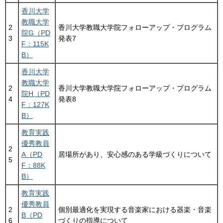
香川大学
教職大学
2
香川大学教職大学院フォローアップ・プログラム
院G（PD
3
発表7
F：115K
B）
香川大学
教職大学
2
香川大学教職大学院フォローアップ・プログラム
院H（PD
4
発表8
F：127K
B）
教育実践
優秀教員
2
A（PD
居場所があり、安心感のある学級づくりについて
5
F：88K
B）
教育実践
優秀教員
2
個別最適化を実現する音楽家における器楽・音楽
B（PD
6
づくりの指導について