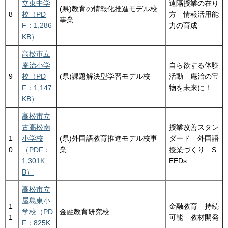
立東中学
遠隔授業の在り
(県)教育の情報化推進モデル校
8
校（PD
方 情報活用能
事業
F：1,286
力の育成
KB）
高松市立
庵治小学
自ら欲する体験
9
校（PD
(県)課題解決型学習モデル校
活動 庵治の宝
F：1,147
物を未来に！
KB）
高松市立
古高松南
授業改善スタン
1
小学校
(県)外国語教育推進モデル校事
ダード 外国語
0
（PDF：
業
授業づくり S
1,301K
EEDs
B）
高松市立
屋島東小
1
金融教育 持続
学校（PD
金融教育研究校
1
可能 教材開発
F：825K