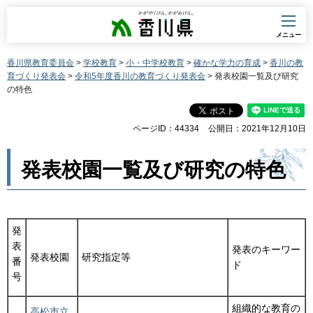
香川県
メニュー
香川県教育委員会
>
学校教育
>
小・中学校教育
>
確かな学力の育成
>
香川の教
育づくり発表会
>
令和5年度香川の教育づくり発表会
> 発表校園一覧及び研究
の特色
ページID：44334
公開日：2021年12月10日
発表校園一覧及び研究の特色
発
表
発表のキーワー
発表校園
研究指定等
番
ド
号
組織的な教育の
高松市立