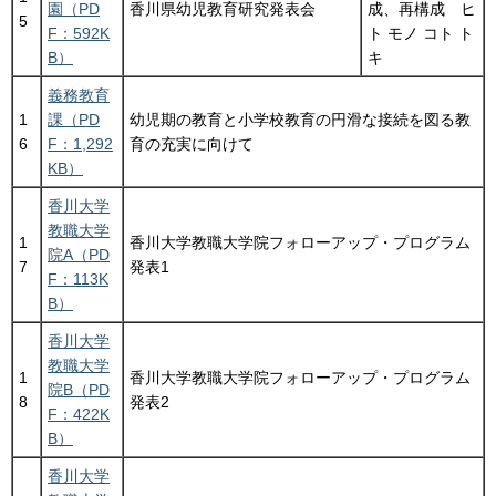
園（PD
香川県幼児教育研究発表会
成、再構成 ヒ
5
F：592K
ト モノ コト ト
B）
キ
義務教育
1
課（PD
幼児期の教育と小学校教育の円滑な接続を図る教
6
F：1,292
育の充実に向けて
KB）
香川大学
教職大学
1
香川大学教職大学院フォローアップ・プログラム
院A（PD
7
発表1
F：113K
B）
香川大学
教職大学
1
香川大学教職大学院フォローアップ・プログラム
院B（PD
8
発表2
F：422K
B）
香川大学