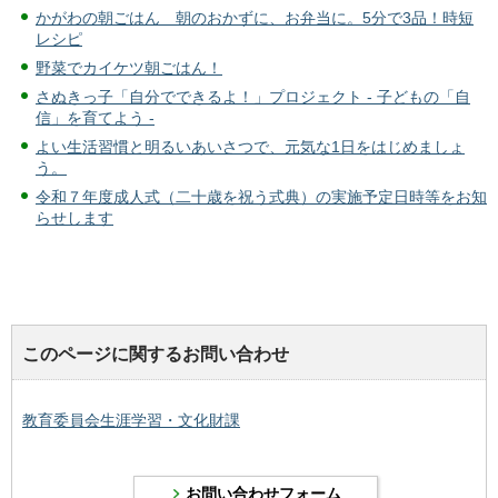
かがわの朝ごはん 朝のおかずに、お弁当に。5分で3品！時短
レシピ
野菜でカイケツ朝ごはん！
さぬきっ子「自分でできるよ！」プロジェクト - 子どもの「自
信」を育てよう -
よい生活習慣と明るいあいさつで、元気な1日をはじめましょ
う。
令和７年度成人式（二十歳を祝う式典）の実施予定日時等をお知
らせします
このページに関するお問い合わせ
教育委員会生涯学習・文化財課