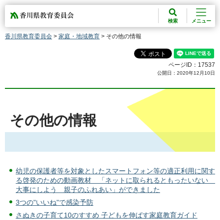
香川県教育委員会
検索
メニュー
香川県教育委員会
>
家庭・地域教育
> その他の情報
ページID：17537
公開日：2020年12月10日
その他の情報
幼児の保護者等を対象としたスマートフォン等の適正利用に関す
る啓発のための動画教材 「ネットに取られるともったいない
大事にしよう 親子のふれあい」ができました
3つの"いいね"で感染予防
さぬきの子育て10のすすめ 子どもを伸ばす家庭教育ガイド