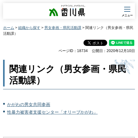
香川県
メニュー
ホーム
>
組織から探す
>
男女参画・県民活動課
> 関連リンク（男女参画・県民
活動課）
ページID：18734
公開日：2020年12月10日
関連リンク（男女参画・県民
活動課）
かがわの男女共同参画
性暴力被害者支援センター「オリーブかがわ」