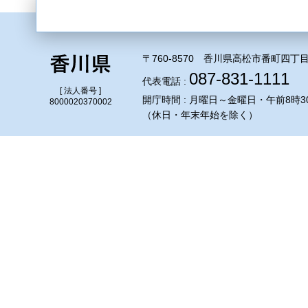
〒760-8570 香川県高松市番町四丁目
087-831-1111
代表電話 :
[ 法人番号 ]
開庁時間 : 月曜日～金曜日・午前8時3
8000020370002
（休日・年末年始を除く）