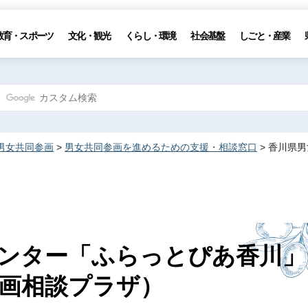
教育・スポーツ
文化・観光
くらし・環境
社会基盤
しごと・産業
男女共同参画
>
男女共同参画を進めるための支援・相談窓口
> 香川県
ンター「ふらっとぴあ香川」
画相談プラザ）