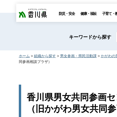
香川県
防災・安全
健康・福祉
子育て・
キーワードから探す
ホーム
>
組織から探す
>
男女参画・県民活動課
>
かがわの
同参画相談プラザ）
香川県男女共同参画セ
（旧かがわ男女共同参