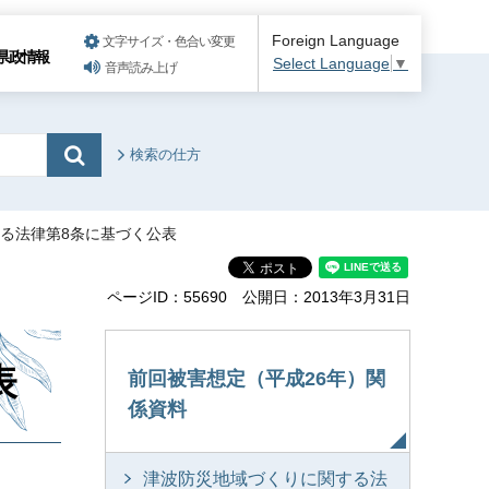
Foreign Language
文字サイズ・色合い変更
県政情報
Select Language
▼
音声読み上げ
検索の仕方
する法律第8条に基づく公表
ページID：55690
公開日：2013年3月31日
表
前回被害想定（平成26年）関
係資料
津波防災地域づくりに関する法