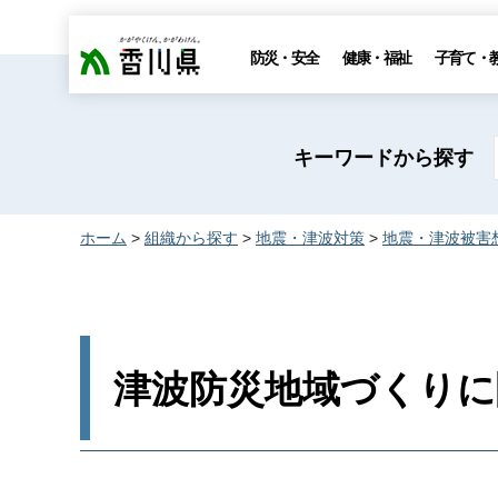
香川県
防災・安全
健康・福祉
子育て・
キーワードから探す
ホーム
>
組織から探す
>
地震・津波対策
>
地震・津波被害
津波防災地域づくりに