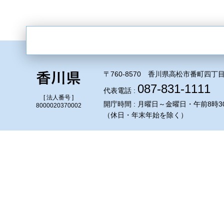
〒760-8570 香川県高松市番町四丁目
087-831-1111
代表電話 :
[ 法人番号 ]
開庁時間 : 月曜日～金曜日・午前8時3
8000020370002
（休日・年末年始を除く）