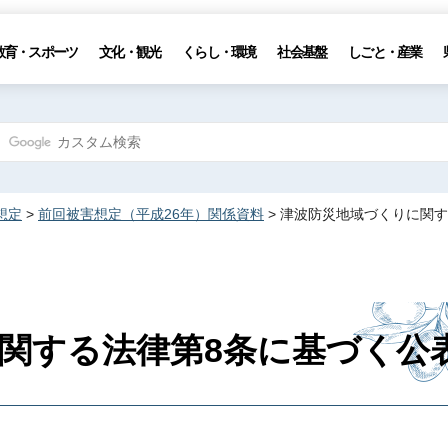
教育・スポーツ
文化・観光
くらし・環境
社会基盤
しごと・産業
想定
>
前回被害想定（平成26年）関係資料
> 津波防災地域づくりに関
関する法律第8条に基づく公