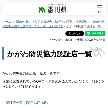
香川県
メニュー
ホーム
>
組織から探す
>
災害対策総合
>
防災への広報・啓発活動
>
「かがわ県
民防災意識向上プロジェクト」ポータルサイト
> かがわ防災協力認証店一覧
ページID：48005
公開日：2025年9月4日
かがわ防災協力認証店一覧
かがわ防災協力認証店一覧の一覧です。
店舗に設置されているQRコードを読み込んでいただくと、1日につ
き1ポイント獲得できます。
・
認証店一覧（PDF：371KB）