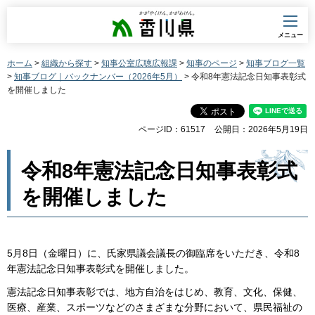
香川県
メニュー
ホーム
>
組織から探す
>
知事公室広聴広報課
>
知事のページ
>
知事ブログ一覧
>
知事ブログ｜バックナンバー（2026年5月）
> 令和8年憲法記念日知事表彰式
を開催しました
ページID：61517
公開日：2026年5月19日
令和8年憲法記念日知事表彰式
を開催しました
5月8日（金曜日）に、氏家県議会議長の御臨席をいただき、令和8
年憲法記念日知事表彰式を開催しました。
憲法記念日知事表彰では、地方自治をはじめ、教育、文化、保健、
医療、産業、スポーツなどのさまざまな分野において、県民福祉の