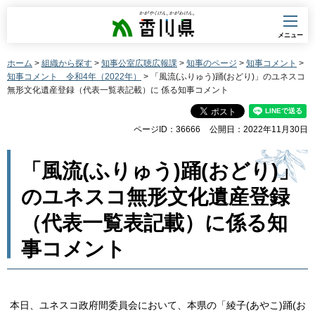
香川県
メニュー
ホーム
>
組織から探す
>
知事公室広聴広報課
>
知事のページ
>
知事コメント
>
知事コメント 令和4年（2022年）
> 「風流(ふりゅう)踊(おどり)」のユネスコ
無形文化遺産登録（代表一覧表記載）に 係る知事コメント
ページID：36666
公開日：2022年11月30日
「風流(ふりゅう)踊(おどり)」
のユネスコ無形文化遺産登録
（代表一覧表記載）に係る知
事コメント
本日、ユネスコ政府間委員会において、本県の「綾子(あやこ)踊(お