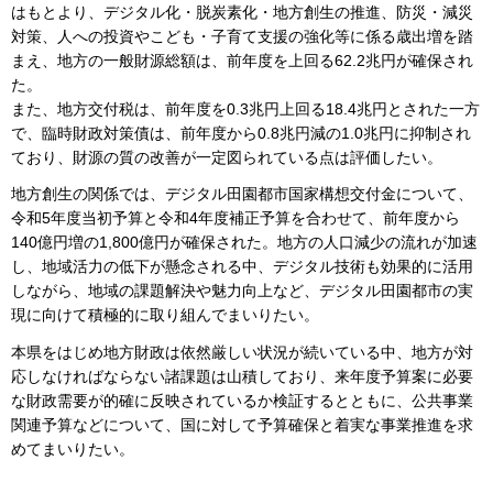
はもとより、デジタル化・脱炭素化・地方創生の推進、防災・減災
対策、人への投資やこども・子育て支援の強化等に係る歳出増を踏
まえ、地方の一般財源総額は、前年度を上回る62.2兆円が確保され
た。
また、地方交付税は、前年度を0.3兆円上回る18.4兆円とされた一方
で、臨時財政対策債は、前年度から0.8兆円減の1.0兆円に抑制され
ており、財源の質の改善が一定図られている点は評価したい。
地方創生の関係では、デジタル田園都市国家構想交付金について、
令和5年度当初予算と令和4年度補正予算を合わせて、前年度から
140億円増の1,800億円が確保された。地方の人口減少の流れが加速
し、地域活力の低下が懸念される中、デジタル技術も効果的に活用
しながら、地域の課題解決や魅力向上など、デジタル田園都市の実
現に向けて積極的に取り組んでまいりたい。
本県をはじめ地方財政は依然厳しい状況が続いている中、地方が対
応しなければならない諸課題は山積しており、来年度予算案に必要
な財政需要が的確に反映されているか検証するとともに、公共事業
関連予算などについて、国に対して予算確保と着実な事業推進を求
めてまいりたい。