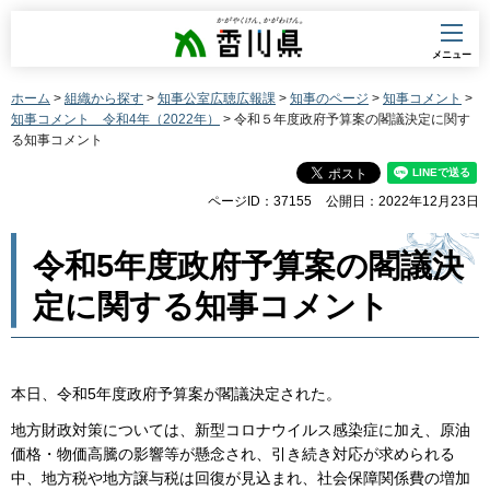
香川県
メニュー
ホーム
>
組織から探す
>
知事公室広聴広報課
>
知事のページ
>
知事コメント
>
知事コメント 令和4年（2022年）
> 令和５年度政府予算案の閣議決定に関す
る知事コメント
ページID：37155
公開日：2022年12月23日
令和5年度政府予算案の閣議決
定に関する知事コメント
本日、令和5年度政府予算案が閣議決定された。
地方財政対策については、新型コロナウイルス感染症に加え、原油
価格・物価高騰の影響等が懸念され、引き続き対応が求められる
中、地方税や地方譲与税は回復が見込まれ、社会保障関係費の増加