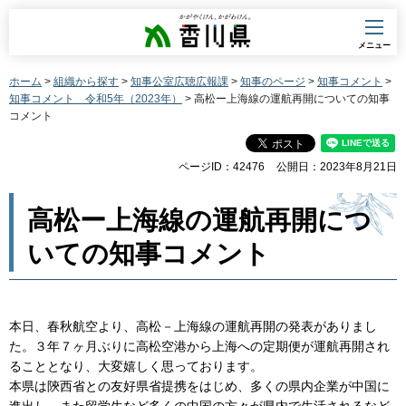
香川県
メニュー
ホーム
>
組織から探す
>
知事公室広聴広報課
>
知事のページ
>
知事コメント
>
知事コメント 令和5年（2023年）
> 高松ー上海線の運航再開についての知事
コメント
ページID：42476
公開日：2023年8月21日
高松ー上海線の運航再開につ
いての知事コメント
本日、春秋航空より、高松－上海線の運航再開の発表がありまし
た。３年７ヶ月ぶりに高松空港から上海への定期便が運航再開され
ることとなり、大変嬉しく思っております。
本県は陝西省との友好県省提携をはじめ、多くの県内企業が中国に