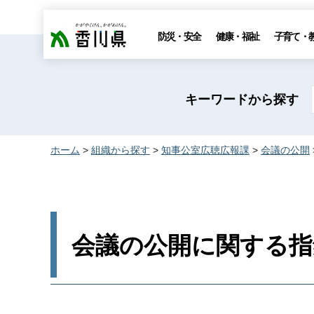
香川県
防災・安全
健康・福祉
子育て・
キーワードから探す
ホーム
>
組織から探す
>
知事公室広聴広報課
>
会議の公開
会議の公開に関する指