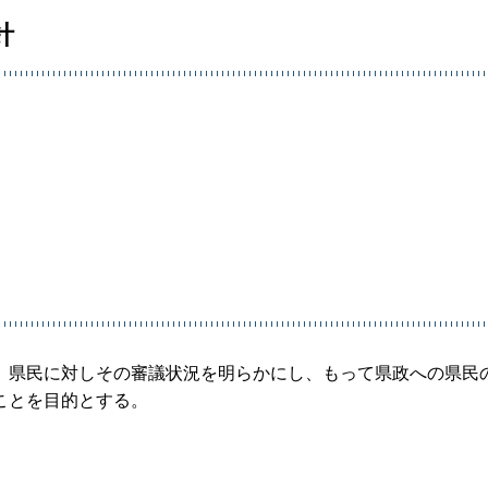
針
、県民に対しその審議状況を明らかにし、もって県政への県民
ことを目的とする。