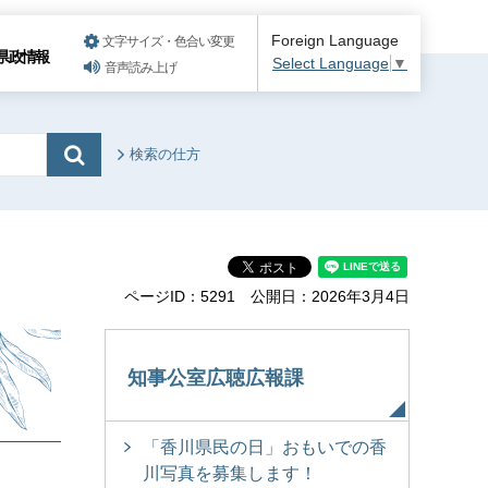
Foreign Language
文字サイズ・色合い変更
県政情報
Select Language
▼
音声読み上げ
検索の仕方
ページID：5291
公開日：2026年3月4日
知事公室広聴広報課
「香川県民の日」おもいでの香
川写真を募集します！