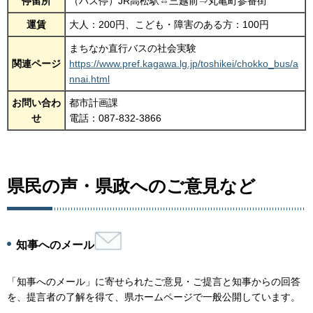
停留所
（バス停）JR高松駅⇔三越前⇒丸亀町参番街
運賃
大人：200円、こども・障害のある方：100円
まちなか直行バスの社会実験
関連ページ
https://www.pref.kagawa.lg.jp/toshikei/chokko_bus/a
nnai.html
お問い合わ
都市計画課
せ
電話：087-832-3866
県民の声・県政へのご意見など
知事へのメール
「知事へのメール」に寄せられたご意見・ご提言と知事からの回答
を、提言者の了解を得て、県ホームページで一般公開しています。