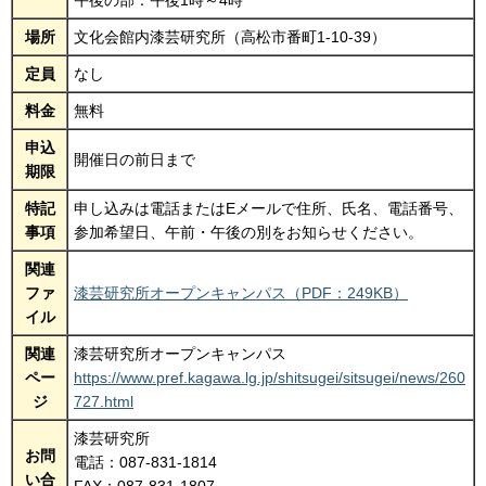
午後の部：午後1時～4時
場所
文化会館内漆芸研究所（高松市番町1-10-39）
定員
なし
料金
無料
申込
開催日の前日まで
期限
特記
申し込みは電話またはEメールで住所、氏名、電話番号、
事項
参加希望日、午前・午後の別をお知らせください。
関連
ファ
漆芸研究所オープンキャンパス（PDF：249KB）
イル
関連
漆芸研究所オープンキャンパス
ペー
https://www.pref.kagawa.lg.jp/shitsugei/sitsugei/news/260
ジ
727.html
漆芸研究所
お問
電話：087-831-1814
い合