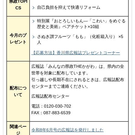
県政TOPI
自己負担を抑えて快適リフォーム
CS
特別展『おとろしいもん―「こわい」をめぐる
歴史と美術』ペアチケット×10組
今月のプ
さぬき讃フルーツ「もも」（化粧箱入り） ×5
レゼント
人
【応募方法】香川県広報誌プレゼントコーナー
広報誌「みんなの県政THEかがわ」は、県内の全
世帯を対象に配布しています。
引っ越しや長期不在にされるときは、広報誌配布
センターまでご連絡ください。
配布につ
いて
広報誌配布センター
電話：0120-030-702
FAX：087-883-6539
関連ペー
令和8年6月号の広報誌を発行しました
ジ