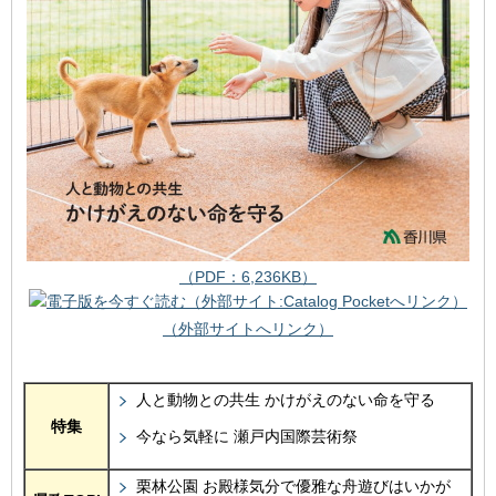
（PDF：6,236KB）
（外部サイトへリンク）
人と動物との共生 かけがえのない命を守る
特集
今なら気軽に 瀬戸内国際芸術祭
栗林公園 お殿様気分で優雅な舟遊びはいかが