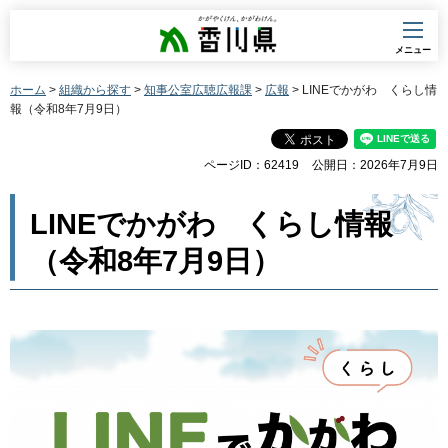
香川県
メニュー
ホーム
>
組織から探す
>
知事公室広聴広報課
>
広報
> LINEでかがわ くらし情
報（令和8年7月9日）
ページID：62419
公開日：2026年7月9日
LINEでかがわ くらし情報
（令和8年7月9日）