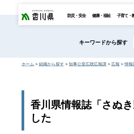
香川県
防災・安全
健康・福祉
子育て・
キーワードから探す
ホーム
>
組織から探す
>
知事公室広聴広報課
>
広報
>
情報
香川県情報誌「さぬき野
した