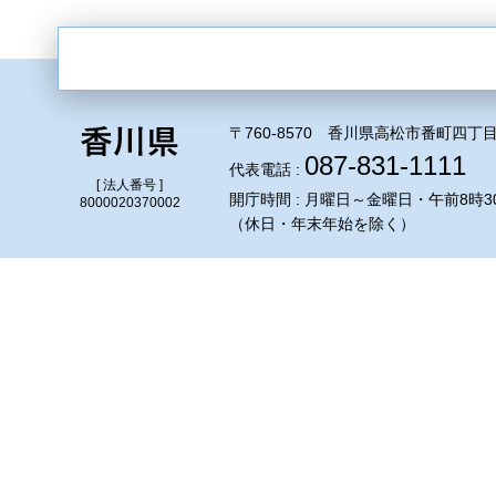
〒760-8570 香川県高松市番町四丁目
087-831-1111
代表電話 :
[ 法人番号 ]
開庁時間 : 月曜日～金曜日・午前8時3
8000020370002
（休日・年末年始を除く）