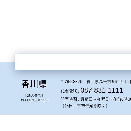
〒760-8570 香川県高松市番町四丁目
087-831-1111
代表電話 :
[ 法人番号 ]
開庁時間 : 月曜日～金曜日・午前8時3
8000020370002
（休日・年末年始を除く）