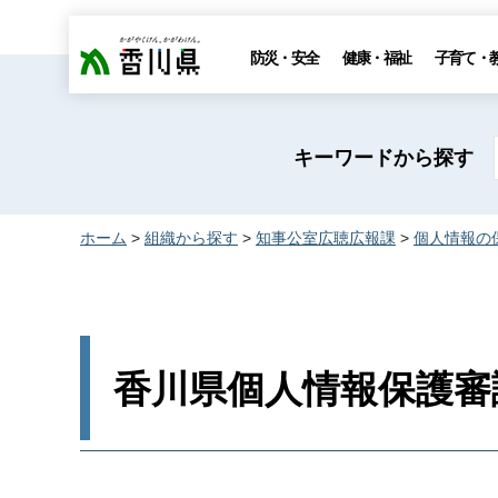
香川県
防災・安全
健康・福祉
子育て・
キーワードから探す
ホーム
>
組織から探す
>
知事公室広聴広報課
>
個人情報の
香川県個人情報保護審