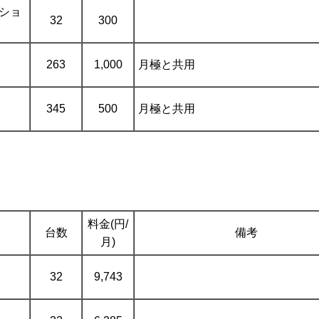
ーショ
32
300
263
1,000
月極と共用
345
500
月極と共用
料金(円/
台数
備考
月)
32
9,743