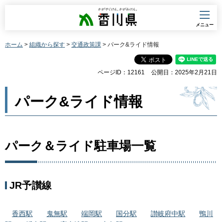
香川県
メニュー
ホーム
>
組織から探す
>
交通政策課
> パーク&ライド情報
ページID：12161
公開日：2025年2月21日
パーク&ライド情報
パーク＆ライド駐車場一覧
JR予讃線
香西駅
鬼無駅
端岡駅
国分駅
讃岐府中駅
鴨川