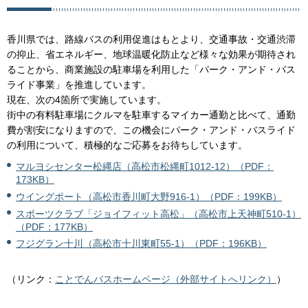
香川県では、路線バスの利用促進はもとより、交通事故・交通渋滞
の抑止、省エネルギー、地球温暖化防止など様々な効果が期待され
ることから、商業施設の駐車場を利用した「パーク・アンド・バス
ライド事業」を推進しています。
現在、次の4箇所で実施しています。
街中の有料駐車場にクルマを駐車するマイカー通勤と比べて、通勤
費が割安になりますので、この機会にパーク・アンド・バスライド
の利用について、積極的なご応募をお待ちしています。
マルヨシセンター松縄店（高松市松縄町1012-12）（PDF：
173KB）
ウイングポート（高松市香川町大野916-1）（PDF：199KB）
スポーツクラブ「ジョイフィット高松」（高松市上天神町510-1）
（PDF：177KB）
フジグラン十川（高松市十川東町55-1）（PDF：196KB）
（リンク：
ことでんバスホームページ（外部サイトへリンク）
）