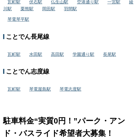
瓦町駅
伏石駅
仏生山駅
空港通り駅
一宮駅
綾
川駅
栗熊駅
岡田駅
羽間駅
琴電琴平駅
ことでん長尾線
瓦町駅
水田駅
高田駅
学園通り駅
長尾駅
ことでん志度線
瓦町駅
琴電屋島駅
琴電志度駅
駐車料金“実質0円！”パーク・アン
ド・バスライド希望者大募集！