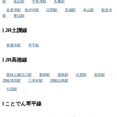
駅
坂出駅
宇多津駅
丸亀駅
多度津駅
海岸寺駅
詫間駅
高瀬駅
本山駅
観音寺
駅
豊浜駅
JR土讃線
善通寺駅
琴平駅
JR高徳線
栗林公園北口駅
栗林駅
屋島駅
志度駅
造田駅
讃岐津田駅
三本松駅
讃岐白鳥駅
引田駅
ことでん琴平線