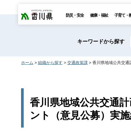
香川県
防災・安全
健康・福祉
子育て・
キーワードから探す
ホーム
>
組織から探す
>
交通政策課
> 香川県地域公共交
香川県地域公共交通計
ント（意見公募）実施