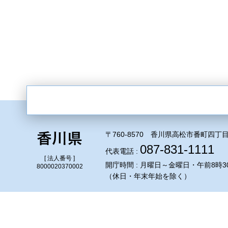
〒760-8570 香川県高松市番町四丁目
087-831-1111
代表電話 :
[ 法人番号 ]
開庁時間 : 月曜日～金曜日・午前8時3
8000020370002
（休日・年末年始を除く）