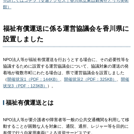
※詳しくはコチラ（交通アクセス｜香川県立東山魁夷せとうち美術
館）
福祉有償運送に係る運営協議会を香川県に
設置しました
NPO法人等が福祉有償運送を行おうとする場合に、その必要性等を
協議するために設置する運営協議会について、協議対象の運送の発
着地が複数市町にわたる場合は、県で運営協議会を設置しました
（
開催状況1（PDF：144KB）
、
開催状況2（PDF：325KB）
、
開催
状況3（PDF：123KB）
）。
福祉有償運送とは
NPO法人等が要介護者や障害者等一般の公共交通機関を利用して移
動することが困難な人を対象に、通院、通所、レジャー等を目的に
有償で行う自家用車両による送迎サービスです。