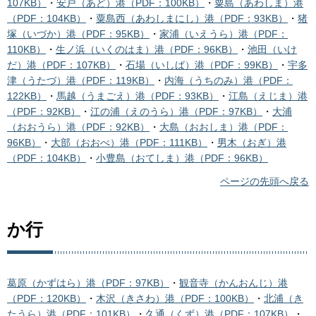
107KB）
・
安戸（あど）港（PDF：100KB）
・
粟島（あわしま）港
（PDF：104KB）
・
粟島西（あわしまにし）港（PDF：93KB）
・
猪
塚（いづか）港（PDF：95KB）
・
家浦（いえうら）港（PDF：
110KB）
・
生ノ浜（いくのはま）港（PDF：96KB）
・
池田（いけ
だ）港（PDF：107KB）
・
石場（いしば）港（PDF：99KB）
・
宇多
津（うたづ）港（PDF：119KB）
・
内海（うちのみ）港（PDF：
122KB）
・
馬越（うまごえ）港（PDF：93KB）
・
江島（えじま）港
（PDF：92KB）
・
江の浦（えのうら）港（PDF：97KB）
・
大浦
（おおうら）港（PDF：92KB）
・
大島（おおしま）港（PDF：
96KB）
・
大部（おおべ）港（PDF：111KB）
・
男木（おぎ）港
（PDF：104KB）
・
小豊島（おてしま）港（PDF：96KB）
ページの先頭へ戻る
か行
葛原（かずはら）港（PDF：97KB）
・
観音寺（かんおんじ）港
（PDF：120KB）
・
木沢（きさわ）港（PDF：100KB）
・
北浦（き
たうら）港（PDF：101KB）
・
久通（くず）港（PDF：107KB）
・