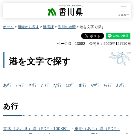
香川県
メニュー
ホーム
>
組織から探す
>
港湾課
>
香川の港湾
> 港を文字で探す
ページID：13082
公開日：2020年12月10日
港を文字で探す
あ行
か行
さ行
た行
な行
は行
ま行
や行
ら行
わ行
あ行
青木（あおき）港（PDF：100KB）
・
庵治（あじ）港（PDF：