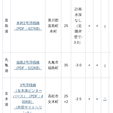
計画
水深
直
香川郡
なし
本村2号浮桟橋
島
直島町
25
（近
×
×
○
（PDF：427KB）
港
本村
隣岸
壁で-
3.0）
丸
福島2号浮桟橋
丸亀市
亀
35
-3.0
×
×
○
（PDF：522KB）
福島町
港
3号浮桟橋
（女木港ビジター
女
バース）（PDF：4
高松市
25
木
-2.5
×
×
△
00KB）
女木町
×2
港
（外部サイトへリ
ンク）