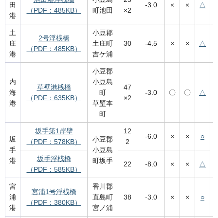
田
-3.0
×
×
△
（PDF：485KB）
町池田
×2
港
土
小豆郡
2号浮桟橋
庄
土庄町
30
-4.5
×
×
△
（PDF：485KB）
港
吉ケ浦
小豆郡
内
小豆島
草壁港桟橋
47
海
町
-3.0
〇
〇
△
（PDF：635KB）
×2
港
草壁本
町
坂手第1岸壁
12
-6.0
×
×
○
坂
小豆郡
（PDF：578KB）
2
手
小豆島
坂手浮桟橋
港
町坂手
22
-8.0
×
×
△
（PDF：585KB）
宮
香川郡
宮浦1号浮桟橋
浦
直島町
38
-3.0
×
×
○
（PDF：380KB）
港
宮ノ浦