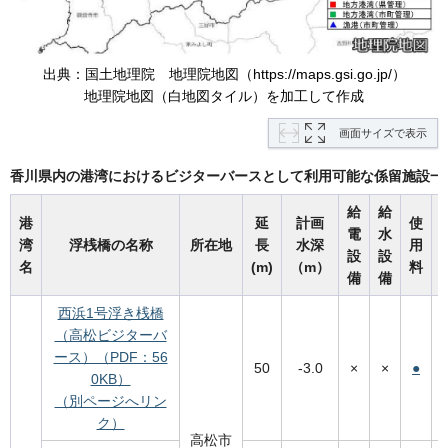
出典：国土地理院 地理院地図（https://maps.gsi.go.jp/）
地理院地図（白地図タイル）を加工して作成
画面サイズで表示
香川県内の港湾におけるビジターバースとして利用可能な係留施設一
給
給
港
延
計画
使
電
水
湾
浮桟橋の名称
所在地
長
水深
用
設
設
名
(m)
（m）
料
備
備
西浜1号浮き桟橋
（高松ビジターバ
ース）（PDF：56
50
-3.0
×
×
●
0KB）
（別ページへリン
ク）
高松市