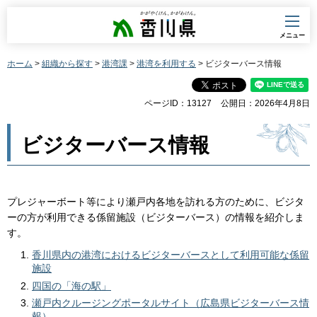
香川県
メニュー
ホーム
>
組織から探す
>
港湾課
>
港湾を利用する
> ビジターバース情報
ページID：13127
公開日：2026年4月8日
ビジターバース情報
プレジャーボート等により瀬戸内各地を訪れる方のために、ビジタ
ーの方が利用できる係留施設（ビジターバース）の情報を紹介しま
す。
香川県内の港湾におけるビジターバースとして利用可能な係留
施設
四国の「海の駅」
瀬戸内クルージングポータルサイト（広島県ビジターバース情
報）