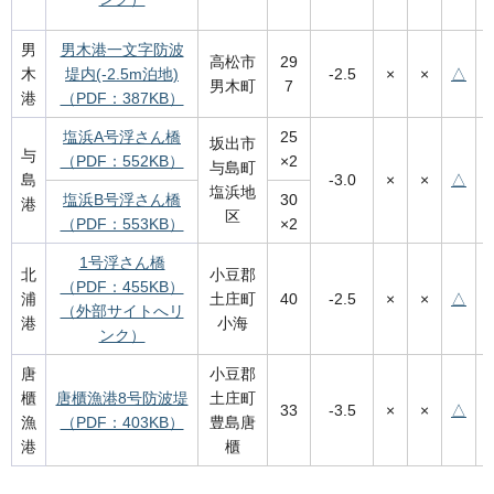
男
男木港一文字防波
高松市
29
木
堤内(-2.5m泊地)
-2.5
×
×
△
男木町
7
港
（PDF：387KB）
塩浜A号浮さん橋
25
坂出市
与
（PDF：552KB）
×2
与島町
島
-3.0
×
×
△
塩浜地
塩浜B号浮さん橋
30
港
区
（PDF：553KB）
×2
1号浮さん橋
北
小豆郡
（PDF：455KB）
浦
土庄町
40
-2.5
×
×
△
（外部サイトへリ
港
小海
ンク）
唐
小豆郡
櫃
唐櫃漁港8号防波堤
土庄町
33
-3.5
×
×
△
漁
（PDF：403KB）
豊島唐
港
櫃