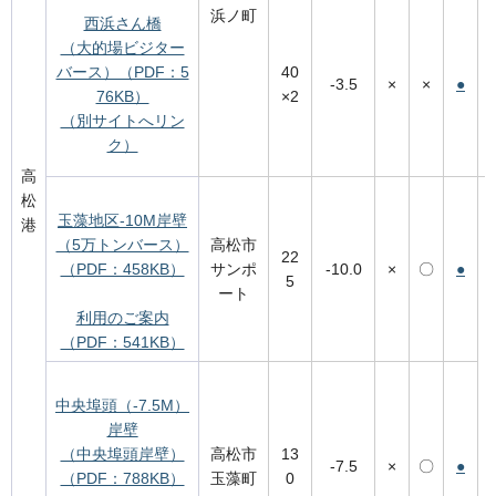
浜ノ町
西浜さん橋
（大的場ビジター
バース）（PDF：5
40
-3.5
×
×
●
76KB）
×2
（別サイトへリン
ク）
高
松
玉藻地区-10M岸壁
港
（5万トンバース）
高松市
22
（PDF：458KB）
サンポ
-10.0
×
〇
●
5
ート
利用のご案内
（PDF：541KB）
中央埠頭（-7.5M）
岸壁
（中央埠頭岸壁）
高松市
13
-7.5
×
〇
●
（PDF：788KB）
玉藻町
0