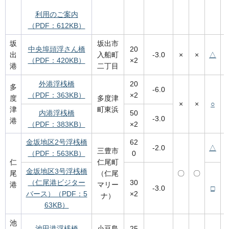
利用のご案内
（PDF：612KB）
坂
坂出市
中央埠頭浮さん橋
20
出
入船町
-3.0
×
×
△
（PDF：420KB）
×2
港
二丁目
外港浮桟橋
20
多
-6.0
（PDF：363KB）
×2
度
多度津
×
×
○
津
町東浜
内港浮桟橋
50
-3.0
港
（PDF：383KB）
×2
金坂地区2号浮桟橋
62
-2.0
△
三豊市
（PDF：563KB）
0
仁
仁尾町
金坂地区3号浮桟橋
尾
（仁尾
〇
〇
（仁尾港ビジター
30
港
マリー
-3.0
□
バース）（PDF：5
×2
ナ）
63KB）
池
池田港浮桟橋
小豆島
25