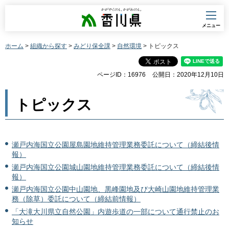
香川県
メニュー
ホーム
>
組織から探す
>
みどり保全課
>
自然環境
> トピックス
ページID：16976
公開日：2020年12月10日
トピックス
瀬戸内海国立公園屋島園地維持管理業務委託について（締結後情
報）
瀬戸内海国立公園城山園地維持管理業務委託について（締結後情
報）
瀬戸内海国立公園中山園地、黒峰園地及び大崎山園地維持管理業
務（除草）委託について（締結前情報）
「大滝大川県立自然公園」内遊歩道の一部について通行禁止のお
知らせ