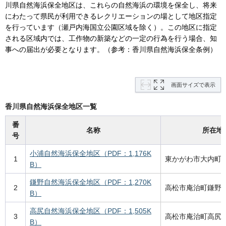
川県自然海浜保全地区は、これらの自然海浜の環境を保全し、将来
にわたって県民が利用できるレクリエーションの場として地区指定
を行っています（瀬戸内海国立公園区域を除く）。この地区に指定
される区域内では、工作物の新築などの一定の行為を行う場合、知
事への届出が必要となります。（参考：香川県自然海浜保全条例）
画面サイズで表示
香川県自然海浜保全地区一覧
番
名称
所在地
号
小浦自然海浜保全地区（PDF：1,176K
1
東かがわ市大内町
B）
鎌野自然海浜保全地区（PDF：1,270K
2
高松市庵治町鎌野
B）
高尻自然海浜保全地区（PDF：1,505K
3
高松市庵治町高尻
B）