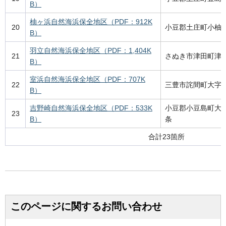
B）
柚ヶ浜自然海浜保全地区（PDF：912K
20
小豆郡土庄町小柚
B）
羽立自然海浜保全地区（PDF：1,404K
21
さぬき市津田町津
B）
室浜自然海浜保全地区（PDF：707K
22
三豊市詫間町大字
B）
吉野崎自然海浜保全地区（PDF：533K
小豆郡小豆島町大
23
B）
条
合計23箇所
このページに関するお問い合わせ