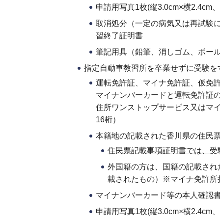
申請用写真1枚(縦3.0cm×横2.
取消処分（一定の病気又は再試験
習終了証明書
筆記用具（鉛筆、消しゴム、ボー
指定自動車教習所を卒業せずに受験を
運転免許証、マイナ免許証、仮免
マイナンバーカードと運転免許証
住所ワンストップサービス又はマ
16桁）
本籍地の記載された香川県の住民
住民票記載事項証明書では、受
外国籍の方は、国籍の記載され
載されたもの）※マイナ免許所
マイナンバーカード等の本人確認
申請用写真1枚(縦3.0cm×横2.