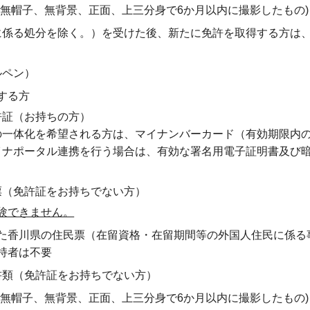
4cm、無帽子、無背景、正面、上三分身で6か月以内に撮影したもの)
に係る処分を除く。）を受けた後、新たに免許を取得する方は
ルペン）
する方
許証（お持ちの方）
の一体化を希望される方は、マイナンバーカード（有効期限内
イナポータル連携を行う場合は、有効な署名用電子証明書及び暗
票（免許証をお持ちでない方）
験できません。
た香川県の住民票（在留資格・在留期間等の外国人住民に係る
持者は不要
書類（免許証をお持ちでない方）
4cm、無帽子、無背景、正面、上三分身で6か月以内に撮影したもの)