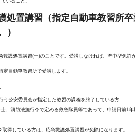
していること。
護処置講習（指定自動車教習所卒
。）
急救護処置講習(一)のことです。受講しなければ、準中型免許
指定自動車教習所で受講します。
方
が行う公安委員会が指定した教習の課程を終了している方
命士、消防法施行令で定める救急隊員等であって、申請日前1年
を取得している方は、応急救護処置講習が免除になります。