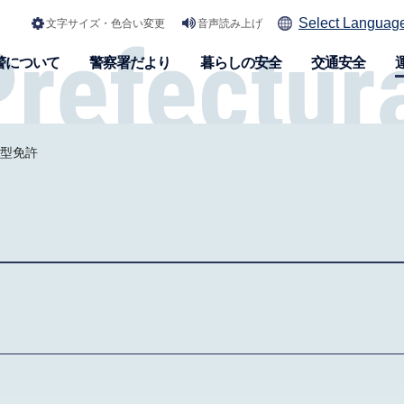
Select Languag
文字サイズ・色合い変更
音声読み上げ
警について
警察署だより
暮らしの安全
交通安全
中型免許