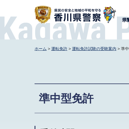
香川県警察
県
ホーム
>
運転免許
>
運転免許試験の受験案内
> 準
準中型免許