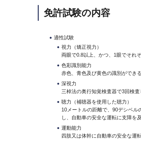
免許試験の内容
適性試験
視力（矯正視力）
両眼で0.8以上、かつ、1眼でそれぞ
色彩識別能力
赤色、青色及び黄色の識別ができ
深視力
三棹法の奥行知覚検査器で3回検査
聴力（補聴器を使用した聴力）
10メートルの距離で、90デシベ
し、自動車の安全な運転に支障を
運動能力
四肢又は体幹に自動車の安全な運