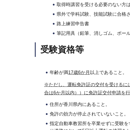
取得時講習を受ける必要のない方
県外で学科試験、技能試験に合格
路上練習申告書
筆記用具（鉛筆、消しゴム、ボー
受験資格等
年齢が満
17歳6か月
以上であること。
※ただし、運転免許証の交付を受けるに
合は6か月以内））に免許証交付申請を
住所が香川県内にあること。
免許の効力が停止されていないこと。
指定自動車教習所を卒業せずに受験を