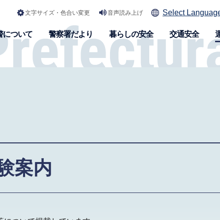
Select Languag
文字サイズ・色合い変更
音声読み上げ
警について
警察署だより
暮らしの安全
交通安全
験案内