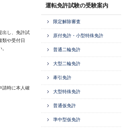
運転免許試験の受験案内
限定解除審査
提出し、免許試
原付免許・小型特殊免許
書類や受付日
い。
普通二輪免許
大型二輪免許
牽引免許
申請時に本人確
大型特殊免許
普通仮免許
準中型仮免許