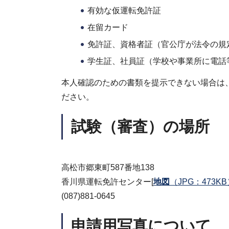
有効な仮運転免許証
在留カード
免許証、資格者証（官公庁が法令の規
学生証、社員証（学校や事業所に電話
本人確認のための書類を提示できない場合は
ださい。
試験（審査）の場所
高松市郷東町587番地138
香川県運転免許センター[
地図
（JPG：473K
(087)881-0645
申請用写真について