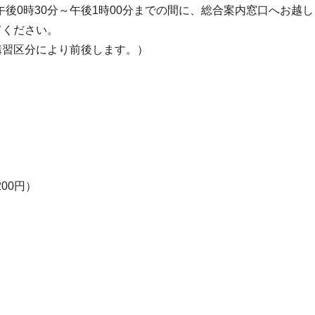
後0時30分～午後1時00分までの間に、総合案内窓口へお越
てください。
講習区分により前後します。）
00円）