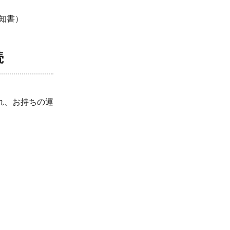
知書）
続
れ、お持ちの運