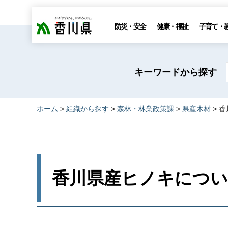
香川県
防災・安全
健康・福祉
子育て・
キーワードから探す
ホーム
>
組織から探す
>
森林・林業政策課
>
県産木材
> 
香川県産ヒノキにつ