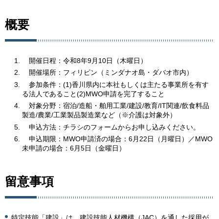
概要
開
催日程：令和8年9月10日（木曜日）
開
催場所：フィリピン（ミンダナオ島・ダバオ市内）
参
加条件：(1)香川県内に本社もしくは主たる事業所を有す
る法人であること(2)MWO申請を完了すること
対
象分野：宿泊/造船・舶用工業/建設/教育/IT関連/飲食料品
製造/農業/工業製品製造業など（※介護は対象外）
申
込方法：チラシのフォームからお申し込みください。
申
込期限：MWO申請済の場合：6月22日（月曜日）／MWO
未申請の場合：6月5日（金曜日）
留意事項
特定技能「建設」は、建設技能人材機構（JAC）を通した採用が